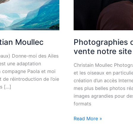
tian Moullec
Photographies d
vente notre site
seaux) Donne-moi des Ailes
 est une adaptation
Christain Moullec Photogra
a compagne Paola et moi
et les oiseaux en particulie
 de réintroduction de l’oie
création d’un accès Intern
s […]
mes plus belles photos réa
images agrandies pour des
formats
Read More »