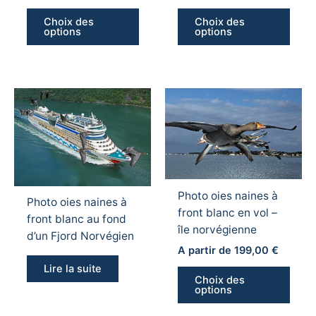
la
la
Choix des
Choix des
page
page
options
options
du
du
produit
produ
Ce
produ
a
plusi
variat
Les
Photo oies naines à
optio
Photo oies naines à
front blanc en vol –
peuv
front blanc au fond
île norvégienne
être
d’un Fjord Norvégien
chois
A partir de
199,00
€
sur
Lire la suite
Choix des
la
options
page
du