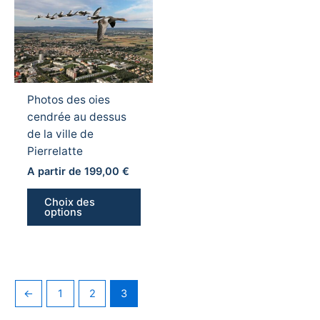
produit
a
plusieurs
variations.
Les
Photos des oies
options
cendrée au dessus
peuvent
de la ville de
être
Pierrelatte
choisies
sur
A partir de
199,00
€
la
Choix des
page
options
du
produit
←
1
2
3