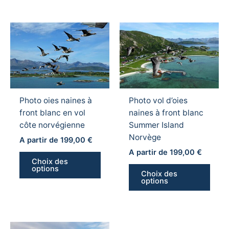
produ
Ce
Ce
produit
produ
a
a
plusieurs
plusi
variations.
variat
Les
Les
Photo oies naines à
Photo vol d’oies
options
optio
front blanc en vol
naines à front blanc
peuvent
peuv
côte norvégienne
Summer Island
être
être
Norvège
choisies
chois
A partir de
199,00
€
sur
sur
A partir de
199,00
€
Choix des
la
la
options
Choix des
page
page
options
du
du
produit
produ
Ce