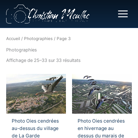
Aller
au
contenu
Accueil
/
Photographies
/ Page 3
Photographies
Affichage de 25–33 sur 33 résultats
Ce
Ce
produit
produ
a
a
plusieurs
plusi
variations.
variat
Les
Les
Photo Oies cendrées
Photo Oies cendrées
options
optio
au-dessus du village
en hivernage au
peuvent
peuv
de La Garde
dessus du marais de
être
être