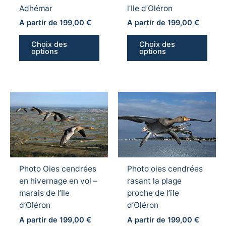
Adhémar
l’Ile d’Oléron
choisies
chois
sur
sur
A partir de
199,00
€
A partir de
199,00
€
la
la
Choix des
Choix des
page
page
options
options
du
du
produit
produ
Ce
Ce
produit
produ
a
a
plusieurs
plusi
variations.
variat
Les
Les
Photo Oies cendrées
Photo oies cendrées
options
optio
en hivernage en vol –
rasant la plage
peuvent
peuv
marais de l’Ile
proche de l’ïle
être
être
d’Oléron
d’Oléron
choisies
chois
sur
sur
A partir de
199,00
€
A partir de
199,00
€