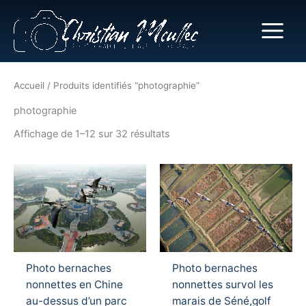
Aller
au
contenu
Accueil
/ Produits identifiés “photographie”
photographie
Affichage de 1–12 sur 32 résultats
Ce
Ce
produit
produ
a
a
plusieurs
plusi
variations.
variat
Les
Les
Photo bernaches
Photo bernaches
options
optio
nonnettes en Chine
nonnettes survol les
peuvent
peuv
au-dessus d’un parc
marais de Séné,golf
être
être