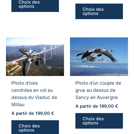
Choix des
la
la
options
Choix des
page
page
options
du
du
produit
produ
Ce
Ce
produit
produ
a
a
plusieurs
plusi
variations.
variat
Les
Les
Photo d’oies
Photo d’un couple de
options
optio
cendrées en vol au
grue au dessus de
peuvent
peuv
dessus du Viaduc de
Sancy en Auvergne
être
être
Millau
choisies
chois
A partir de
199,00
€
sur
sur
A partir de
199,00
€
Choix des
la
la
options
Choix des
page
page
options
du
du