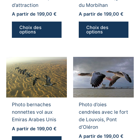
d’attraction
du Morbihan
choisies
chois
sur
sur
A partir de
199,00
€
A partir de
199,00
€
la
la
Choix des
Choix des
page
page
options
options
du
du
produit
produ
Ce
Ce
produit
produ
a
a
plusieurs
plusi
variations.
variat
Les
Les
Photo bernaches
Photo d’oies
options
optio
nonnettes vol aux
cendrées avec le fort
peuvent
peuv
Emiras Arabes Unis
de Louvois, Pont
être
être
d’Oléron
choisies
chois
A partir de
199,00
€
sur
sur
A partir de
199,00
€