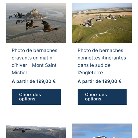
Ce
Ce
produit
produ
a
a
plusieurs
plusi
variations.
variat
Les
Les
Photo de bernaches
Photo de bernaches
options
optio
cravants un matin
nonnettes itinérantes
peuvent
peuv
d’hiver – Mont Saint
dans le sud de
être
être
Michel
l’Angleterre
choisies
chois
sur
sur
A partir de
199,00
€
A partir de
199,00
€
la
la
Choix des
Choix des
page
page
options
options
du
du
produit
produ
Ce
Ce
produit
produ