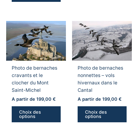
produit
produ
Ce
Ce
produit
produ
a
a
plusieurs
plusi
variations.
variat
Les
Les
Photo de bernaches
Photo de bernaches
options
optio
cravants et le
nonnettes – vols
peuvent
peuv
clocher du Mont
hivernaux dans le
être
être
Saint-Michel
Cantal
choisies
chois
sur
sur
A partir de
199,00
€
A partir de
199,00
€
la
la
Choix des
Choix des
page
page
options
options
du
du
produit
produ