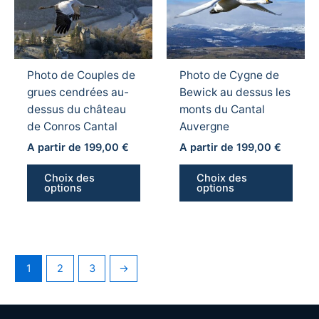
a
a
plusieurs
plusi
variations.
variat
Les
Les
Photo de Couples de
Photo de Cygne de
options
optio
grues cendrées au-
Bewick au dessus les
peuvent
peuv
dessus du château
monts du Cantal
être
être
de Conros Cantal
Auvergne
choisies
chois
sur
sur
A partir de
199,00
€
A partir de
199,00
€
la
la
Choix des
Choix des
page
page
options
options
du
du
produit
produ
1
2
3
→