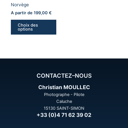
Norvège
choisies
sur
A partir de
199,00
€
la
Choix des
page
options
du
produit
CONTACTEZ–NOUS
Christian MOULLEC
Photographe - Pilote
Caluche
15130 SAINT-SIMON
+33 (0)4 71 62 39 02