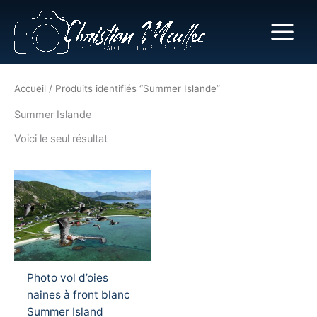
Aller
au
contenu
Accueil
/ Produits identifiés “Summer Islande”
Summer Islande
Voici le seul résultat
Ce
produit
a
plusieurs
variations.
Les
Photo vol d’oies
options
naines à front blanc
peuvent
Summer Island
être